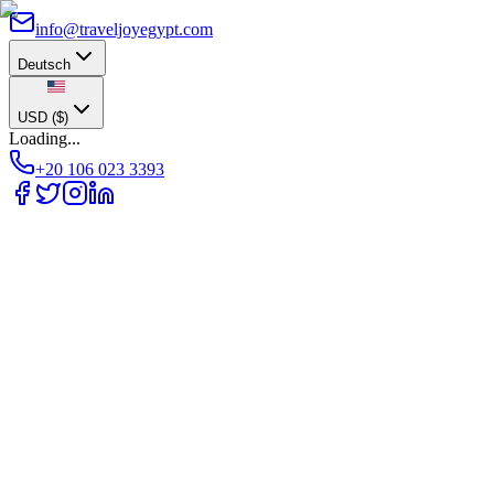
info@traveljoyegypt.com
Deutsch
USD
(
$
)
Loading...
+20 106 023 3393