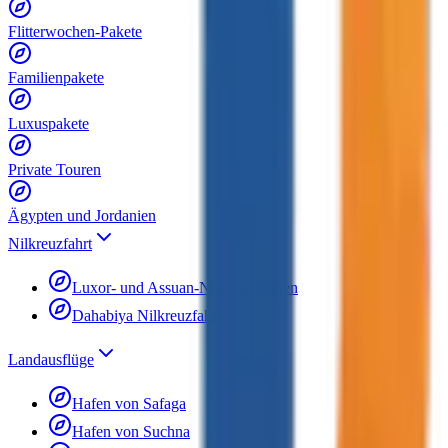
Flitterwochen-Pakete
Familienpakete
Luxuspakete
Private Touren
Ägypten und Jordanien
Nilkreuzfahrt
Luxor- und Assuan-Nilkreuzfahrten
Dahabiya Nilkreuzfahrten
Landausflüge
Hafen von Safaga
Hafen von Suchna