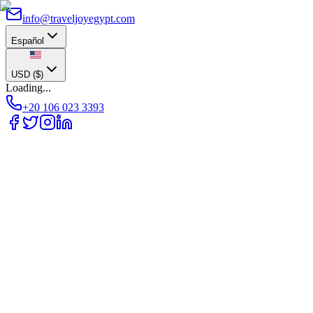
info@traveljoyegypt.com
Español
USD
(
$
)
Loading...
+20 106 023 3393