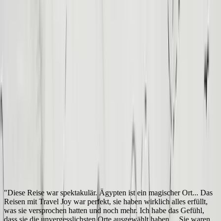
Trusted Reviews
Tausende Entdecker vertrauen darauf
"
Diese Reise war spektakulär. Ägypten ist ein magischer Ort... Das
Reisen mit Travel Joy war perfekt, sie haben wirklich alles erfüllt,
was sie versprochen hatten und noch mehr. Ich habe das Gefühl,
dass sie die unvergesslichsten Orte ausgewählt haben ... Sie waren