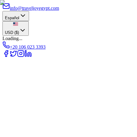
info@traveljoyegypt.com
Español
USD
(
$
)
Loading...
+20 106 023 3393