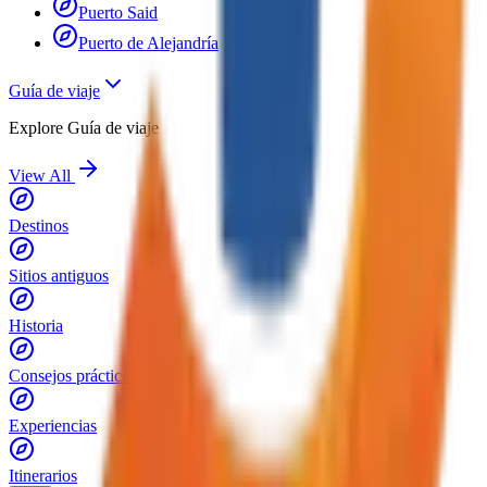
Puerto Said
Puerto de Alejandría
Guía de viaje
Explore
Guía de viaje
View All
Destinos
Sitios antiguos
Historia
Consejos prácticos
Experiencias
Itinerarios