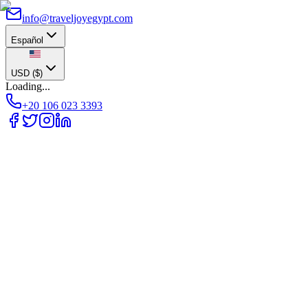
info@traveljoyegypt.com
Español
USD
(
$
)
Loading...
+20 106 023 3393