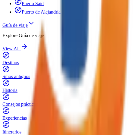
Puerto Said
Puerto de Alejandría
Guía de viaje
Explore
Guía de viaje
View All
Destinos
Sitios antiguos
Historia
Consejos prácticos
Experiencias
Itinerarios