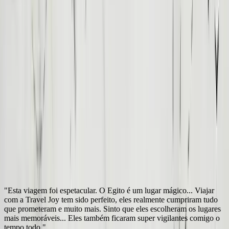
Trusted Reviews
Aprovado por milhares de exploradores
"
Esta viagem foi espetacular. O Egito é um lugar mágico... Viajar
com a Travel Joy tem sido perfeito, eles realmente cumpriram tudo
que prometeram e muito mais. Sinto que eles escolheram os lugares
mais memoráveis... Eles também ficaram super vigilantes comigo o
tempo todo.
"