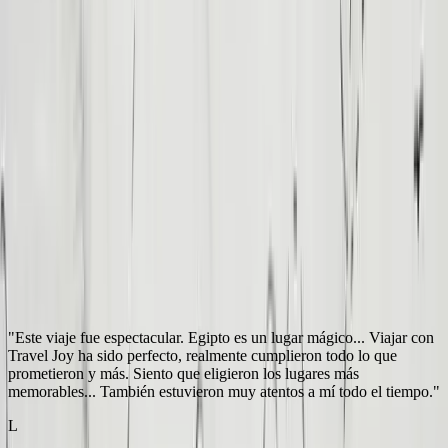
Trusted Reviews
Confiada por miles de exploradoras
"
Este viaje fue espectacular. Egipto es un lugar mágico... Viajar con
Travel Joy ha sido perfecto, realmente cumplieron todo lo que
prometieron y más. Siento que eligieron los lugares más
memorables... También estuvieron muy atentos a mí todo el tiempo.
"
L