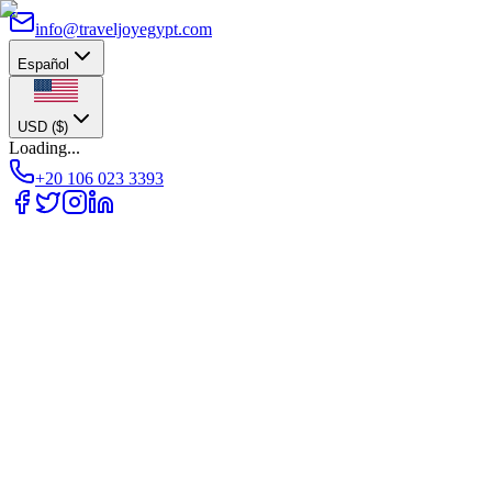
info@traveljoyegypt.com
Español
USD
(
$
)
Loading...
+20 106 023 3393